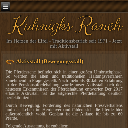
Kuhnigks Ranch
Im Herzen der Eifel - Traditionsbetrieb seit 1971 - Jetzt
mit Aktivstall
Aktivstall (Bewegungsstall)
Die Pferdeszene befindet sich in einer großen Umbruchphase.
So werden die alten und traditionellen Haltungsverfahren
zunehmend in Frage gestellt. Nach mehr als 30 Jahren Erfahrung
in der Pensionspferdehaltung wurde unser Aktivstall nach den
neuesten Erkenntnissen der Pferdehaltung entworfen.
Der 2017
erbaute
Aktivstall
hat
die artgerechte Pferdehaltung
deutlich
perfektionier
t
.
Durch Bewegung, Förderung des natürlichen Fressverhaltens
und das Leben im Herdenverband
fühlen sich die Pferde hier
außerordentlich wohl
. Geplant ist die Anlage für bis zu 60
Pferde.
Folgende Ausstattung
ist
enthalten: