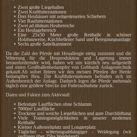
Z
wei große Liegehallen
Z
wei Kraftfutterstationen
D
rei Heuhäuser mit zeitgesteuerten Schiebern
V
ier Raufutterstationen
Z
wei ad-libitum Heubereiche
Ein Heulagebereich
E
ine 25x50 Meter große Reithalle in schöner
Holzbauweise, Kirchhellener Sand und Beregnungsanlage
S
echs
große
Sattelkammern
Da die Zahl der Pferde mit Heuallergie stetig zunimmt und die
Witterung für die Heuproduktion und Lagerung immer
herausfordernder wird, haben wir uns kürzlich neu aufgestellt
und einen Großballenbedampfer von Gebhardt Anlagentechnik
gekauft.Ab sofort füttern wir den meisten Pferden der Herde
bedampftes Heu.
Die Kraftfutterstationen befinden sich im
Außenbereich der Anlage
.
Dadurch legen die Pferde mehrmals
täglich eine größere Strecke zur Futteraufnahme zurück.
Daten und Fakten zum Aktivstall
Befestigte Laufflächen ohne Schlamm
7000m² Lauffläche
Trockene und weiche Liegeflächen und gute Durchlüftung
Viele Trainingsmöglichkeiten in unserer modernen
Reithalle
Kleiner Außenreitplatz und Longierplatz
Täglicher - witterungsabhängiger - Weidegang (wir
verfügen über 25ha Weideland)